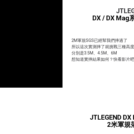
JTL
DX / DX Ma
2M軍規SGS已經幫我們摔過了
所以這次實測摔了就挑戰三種高
分別是3.5M、4.5M、6M
想知道實摔結果如何？快看影片吧！...
JTLEGEND D
2米軍規