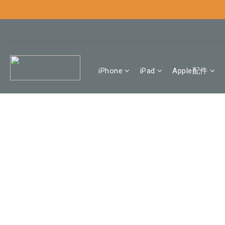
iPhone
iPad
Apple配件