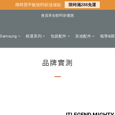
📌年中下殺 手機殼3折起
限時買平板殼85折送保貼
限時滿288免運
📍新客首購現折$50｜加入會員立即領取
會員享全館95折優惠
📍新客首購現折$50｜加入會員立即領取
Samsung
精選系列
包袋配件
其他配件
報導&開
品牌實測
JTLEGEND MIGHTY T