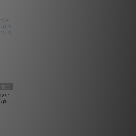
售完
2.9''
機快取多角
 - 黑