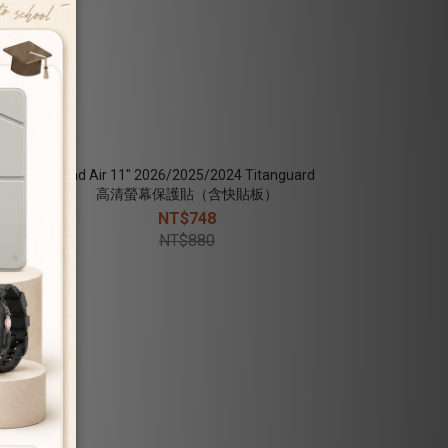
10.9''
iPad Air 11" 2026/2025/2024 Titanguard
ighty
高清螢幕保護貼（含快貼板）
-
NT$748
NT$880