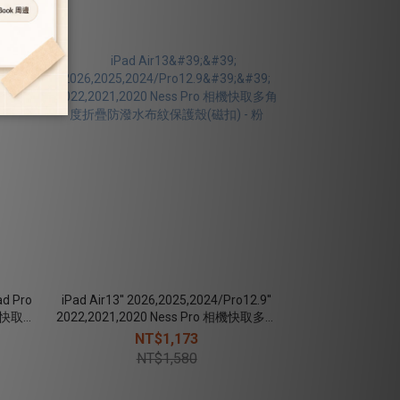
ad Pro
iPad Air13'' 2026,2025,2024/Pro12.9''
h相機快取透
2022,2021,2020 Ness Pro 相機快取多角
度折疊防潑水布紋保護殼(磁扣) - 粉
NT$1,173
NT$1,580