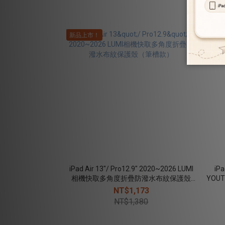
新品上市！
新品上
iPad Air 13"/ Pro12.9" 2020~2026 LUMI
iPa
相機快取多角度折疊防潑水布紋保護殼
YOU
（筆槽款）
NT$1,173
NT$1,380