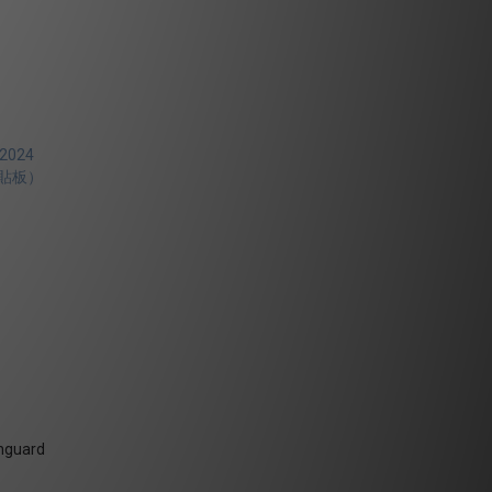
anguard
）