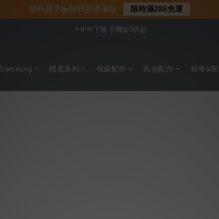
📍新客首購現折$50｜加入會員立即領取
限時買平板殼85折送保貼
限時滿288免運
📍新客首購現折$50｜加入會員立即領取
📌年中下殺 手機殼3折起
會員享全館95折優惠
Samsung
精選系列
包袋配件
其他配件
報導&開
📍新客首購現折$50｜加入會員立即領取