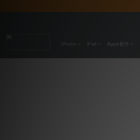
iPhone
iPad
Apple配件