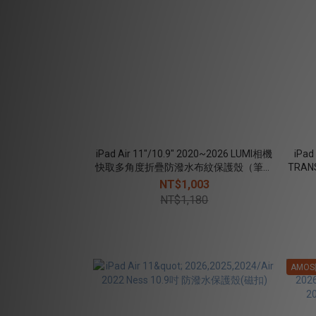
iPad Air 11"/10.9" 2020~2026 LUMI相機
iPad
快取多角度折疊防潑水布紋保護殼（筆槽
TRA
款）
NT$1,003
NT$1,180
AMO