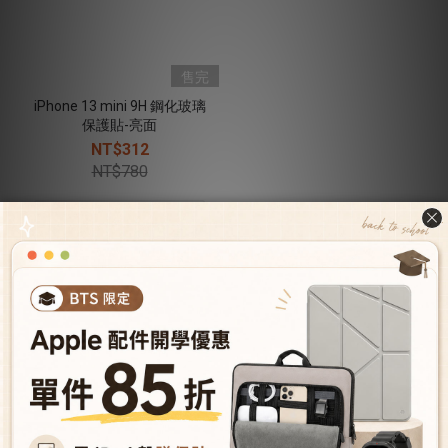
售完
iPhone 13 mini 9H 鋼化玻璃
保護貼-亮面
NT$312
NT$780
關於我們
關於JTLEGEND
成為VIP會員
型號導覽
會員推薦機制