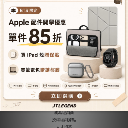
售完
售完
iPad Pro 2021/2020 Amos
iPad Pro 2021/2020 Amos
12.9吋 相機快取多角度折疊
12.9吋 相機快取多角度折疊
布紋皮套(磁扣) - 石墨黑
布紋皮套(磁扣) - 雅痞灰
NT$690
NT$1,173
NT$1,380
NT$1,380
關於我們
關於JTLEGEND
成為VIP會員
型號導覽
會員推薦機制
成為經銷商
授權經銷據
點
人才招募