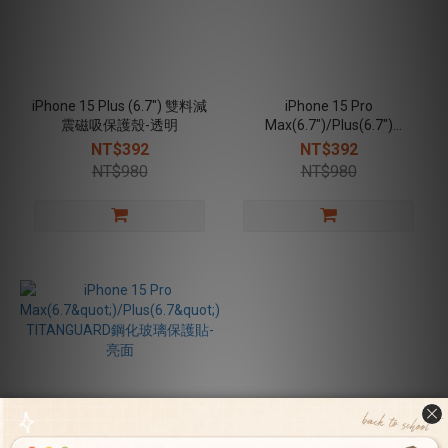
iPhone 15 Plus (6.7") 雙料減
iPhone 15 Pro
震磁吸保護殼-透明
Max(6.7")/Plus(6.7")
TITANGUARD鋼化玻璃保護
NT$392
NT$392
貼-防窺
NT$980
NT$980