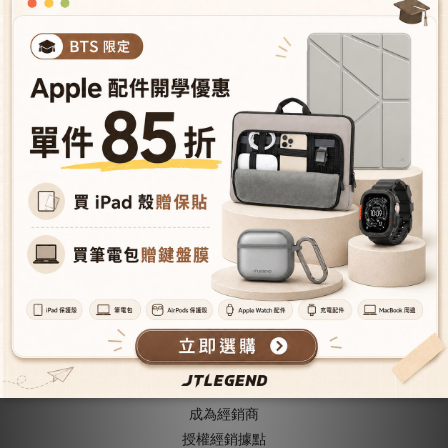
iPhone 15 Pro
Max(6.7")/Plus(6.7")
TITANGUARD鋼化玻璃保護
NT$390
貼-亮面
NT$780
關於我們
關於JTLEGEND
成為VIP會員
型號導覽
會員推薦機制
成為經銷商
授權經銷據
點