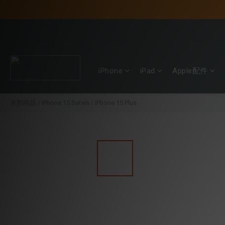
iPhone
iPad
Apple配件
全部商品
/
iPhone 15 Series
/
iPhone 15 Plus