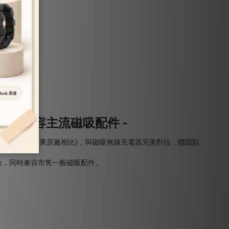
磁吸 兼容主流磁吸配件 -
0%以上(與蘋果原廠相比)，與磁吸無線充電器完美對位，穩固貼
合，同時兼容市售一般磁吸配件。