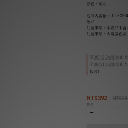
顏色：透明
包裝內容物：JTLEGEND i
殼x1
注意事項：本產品不含 iP
注意事項：因電腦色差
至
08/16 04:00
截止
全
至
08/31 16:00
截止
全
接片)
NT$392
NT$98
數量