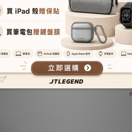
超強
內建特製磁圈，磁吸拉力增強16