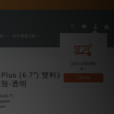
箱
本月優惠活動
立即購買
請登入領取優惠
券！
 Plus (6.7") 雙料減
立即領取
殼-透明
(6.7'')
netic
3mm