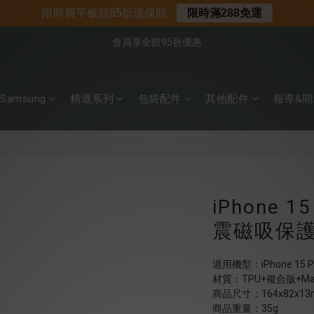
📌年中下殺 手機殼3折起
限時買平板殼85折送保貼
限時滿288免運
📍新客首購現折$50｜加入會員立即領取
會員享全館95折優惠
📍新客首購現折$50｜加入會員立即領取
Samsung
精選系列
包袋配件
其他配件
報導&開
iPhone 15
震磁吸保護
適用機型：iPhone 15 Plus
材質：TPU+複合版+Mag
商品尺寸：164x82x1
商品重量：35g