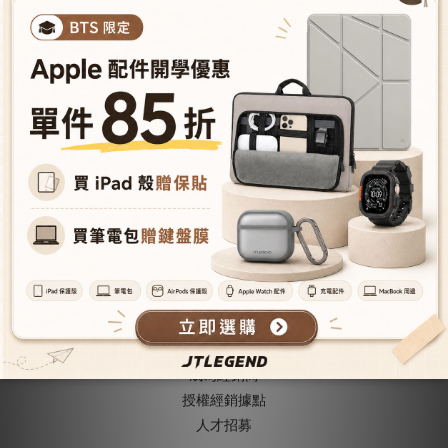
售完
售完
16" AMOS 巧納筆電內袋
13" AMOS 巧納筆電內袋
NT$1,428
NT$1,173
NT$1,680
NT$1,380
關於我們
關於JTLEGEND
成為VIP會員
型號導覽
會員推薦機制
成為經銷商
授權經銷據
點
人才招募