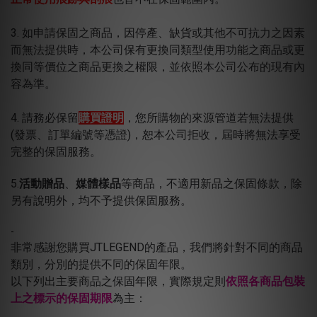
3. 如申請保固之商品，因停產、缺貨或其他不可抗力之因素
而無法提供時，本公司保有更換同類型使用功能之商品或更
換同等價位之商品更換之權限，並依照本公司公布的現有內
容為準。
4. 請務必保留
購買證明
，您所購物的來源管道若無法提供
(發票、訂單編號等憑證)，恕本公司拒收，屆時將無法享受
完整的保固服務。
5.
活動贈品
、
媒體樣品
等商品，不適用新品之保固條款，
除
另有說明外，均不予提供保固服務。
-
非常感謝您購買JTLEGEND的產品，我們將針對不同的商品
類別，分別的提供不同的保固年限。
以下列出主要商品之保固年限，實際規定則
依
照各商品包裝
上之標示的保固期限
為主：