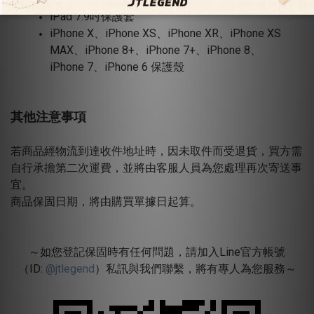
iPad 7.9吋保護套
iPhone X、iPhone XS、iPhone XR、iPhone XS
MAX、iPhone 8+、iPhone 7+、iPhone 8、
iPhone 7、iPhone 6 保護殼
其他注意事項
若商品經物流到達收件地址時，因未取件而受退貨，買方需
自行承擔第二次運費，並將由客服人員為您處理再次寄送事
宜。
商品保固日期，將由購買單據日起算。
～如您登記保固時有任何問題，請加入Line官方帳號
（ID:
@jtlegend
）私訊與我們聯繫，將有專人為您服務～