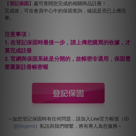
【
登記保固
】處可查閱您完成的相關商品註冊！
完成後，可在會員中心中的保固查詢，確認是否已上傳完
畢。
注意事項：
1. 在登記保固時最後一步，請上傳您購買的收據，才
算完成註冊
2.
官網與保固系統是分開的，故帳密非通用，保固需
要重新註冊帳密喔
～如您登記保固時有任何問題，請加入Line官方帳號（ID:
@jtlegend
）私訊與我們聯繫，將有專人為您服務～