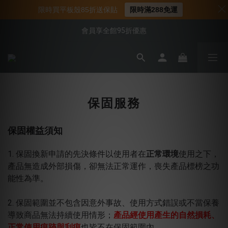
📌年中下殺 手機殼3折起
限時買平板殼85折送保貼
限時滿288免運
📍新客首購現折$50｜加入會員立即領取
會員享全館95折優惠
📍新客首購現折$50｜加入會員立即領取
保固服務
保固權益須知
1. 保固換新申請的先決條件以使用者在
正常環境
使用之下
，
產品無造成外部損傷，卻無法正常運作，喪失產品標榜之功
能性為準。
2. 保固範圍並不包含因意外事故、使用方式錯誤或不當保養
導致商品無法持續使用情形；
產品經使用產生的自然損耗、
正常使用痕跡與刮痕
也皆不在保固範圍內。