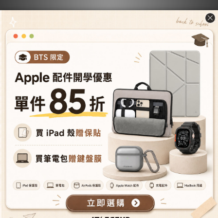
請加入我們的Line官方帳號（ID: @jtlegend）私訊與我們聯
繫，並依指示將問題商品送回檢查，請務必保留購買證明；
如無法提供購買證明，將無法享受完整的保固服務。產品保
固的來回運費將由消費者負擔，我們的保固收件資訊如下
：
收件人: JTLEGEND客服組-保固組
收件地址: 114 台北市內湖區內湖路一段136號5樓
收件電話: 02-2658-7168
因以下產品已停產無法再持續提供更換服務，若尚在保固年
限內需要保固之服務，保固產品寄回之前請先聯繫客服
（Line ID: @jtlegend），客服人員將協助以『其他同類型
產品』或『
其他
同價位產品』替換，若無可替換的產品將會
提供『官網折扣碼』做為補償：
USB A 快充線 (Lightning to USB、8pin to USB)
iPad 10.5吋保護套
iPad 9.7吋保護套