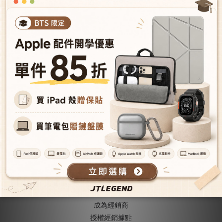
iPad Pro 11'' 2024 Mighty
Shield(筆槽+磁扣)
NT$888
NT$1,980
關於我們
關於JTLEGEND
成為VIP會員
型號導覽
會員推薦機制
成為經銷商
授權經銷據
點