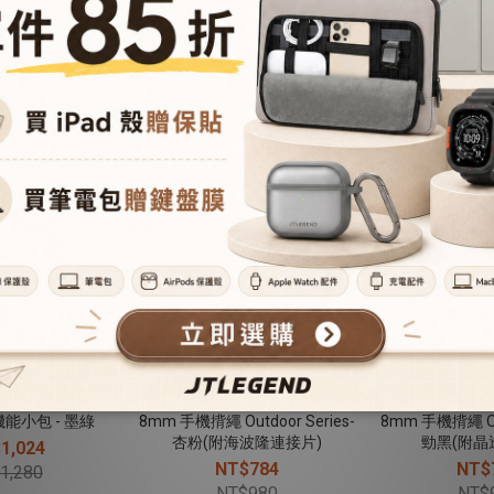
tdoor Series-
Para 金屬快扣手機揹帶-黑
8mm 手機揹繩 Out
波隆連接片)
酷灰(附海
NT$1,104
$784
NT$
NT$1,380
$980
NT$
機能小包 - 墨綠
8mm 手機揹繩 Outdoor Series-
8mm 手機揹繩 Out
杏粉(附海波隆連接片)
勁黑(附晶
1,024
NT$784
NT$
1,280
NT$980
NT$