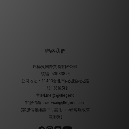
聯絡我們
席德曼國際貿易有限公司
統編 : 53083824
公司地址：11493台北市內湖區內湖路
一段136號5樓
客服Line@:@jtlegend
客服信箱：service@jtlegend.com
(客服信箱維護中，請用Line@客服或來
電聯繫)