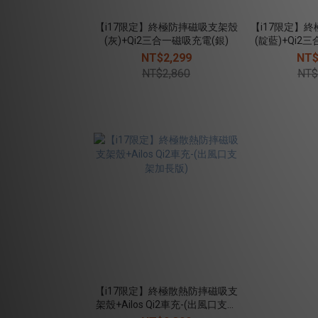
【i17限定】終極防摔磁吸支架殼
【i17限定】
(灰)+Qi2三合一磁吸充電(銀)
(靛藍)+Qi2
NT$2,299
NT$
NT$2,860
NT$
【i17限定】終極散熱防摔磁吸支
架殼+Ailos Qi2車充-(出風口支架
加長版)