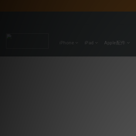
iPhone
iPad
Apple配件