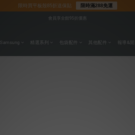
限時買平板殼85折送保貼
限時滿288免運
會員享全館95折優惠
📍新客首購現折$50｜加入會員立即領取
📍新客首購現折$50｜加入會員立即領取
Samsung
精選系列
包袋配件
其他配件
報導&開