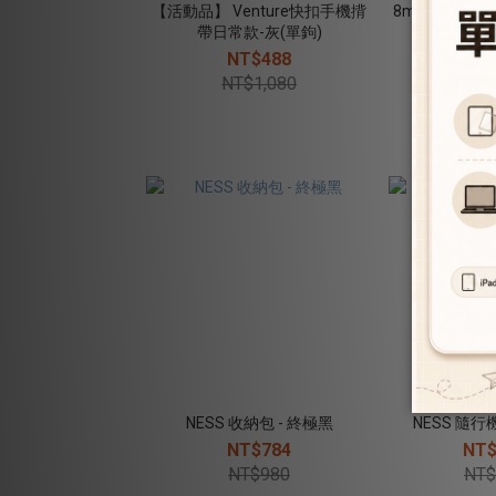
【活動品】 Venture快扣手機揹
8mm 手機揹繩 Ou
帶日常款-灰(單鉤)
勁黑(附海
NT$488
NT
NT$1,080
NT
NESS 收納包 - 終極黑
NESS 隨行
NT$784
NT$
NT$980
NT$