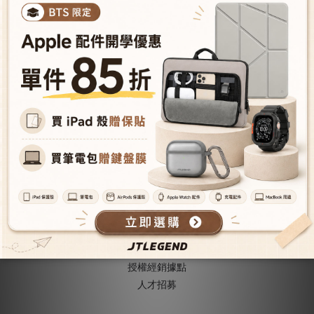
NESS 隨行機能小包 - 墨綠
NT$1,024
NT$1,280
關於我們
關於JTLEGEND
成為VIP會員
型號導覽
會員推薦機制
成為經銷商
授權經銷據
點
人才招募