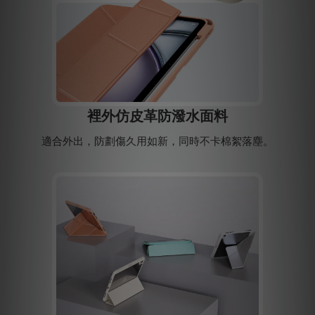
裡外仿皮革防潑水面料
適合外出，防劃傷久用如新，同時不卡棉絮落塵。