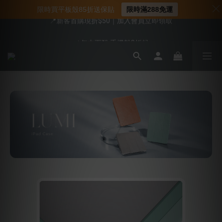
限時買平板殼85折送保貼
限時滿288免運
📍新客首購現折$50｜加入會員立即領取
📍新客首購現折$50｜加入會員立即領取
📌年中下殺 手機殼3折起
會員享全館95折優惠
📍新客首購現折$50｜加入會員立即領取