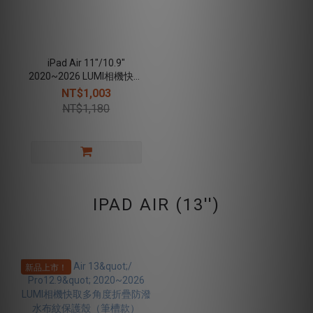
iPad Air 11"/10.9"
2020~2026 LUMI相機快取
多角度折疊防潑水布紋保
NT$1,003
護殼（筆槽款）
NT$1,180
IPAD AIR (13'')
新品上市！