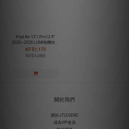
iPad Air 13"/ Pro12.9"
2020~2026 LUMI相機快取
多角度折疊防潑水布紋保
NT$1,173
護殼（筆槽款）
NT$1,380
關於我們
關於JTLEGEND
成為VIP會員