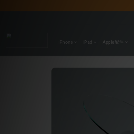
iPhone
iPad
Apple配件