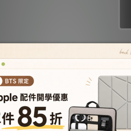
Airy(晶透)
Edge Solid(防汙)
Gleam(珠光)
AIRY(晶透)