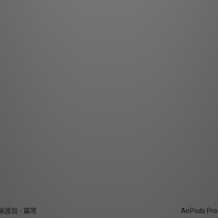
防摔保護殼 - 霧黑
AirPods P