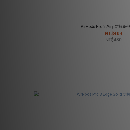
AirPods Pro 3 Airy 防摔
NT$408
NT$480