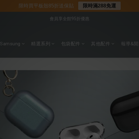
📌年中下殺 手機殼3折起
限時買平板殼85折送保貼
限時滿288免運
會員享全館95折優惠
📍新客首購現折$50｜加入會員立即領取
📍新客首購現折$50｜加入會員立即領取
Samsung
精選系列
包袋配件
其他配件
報導&開