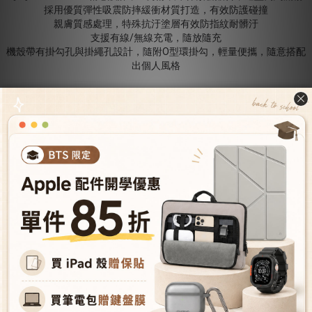
採用優質彈性吸震防摔緩衝材質打造，有效防護碰撞
親膚質感處理，特殊抗汙塗層有效防指紋耐髒汙
支援有線/無線充電，隨放隨充
機殼帶有掛勾孔與掛繩孔設計，隨附O型環掛勾，輕量便攜，隨意搭配
出個人風格