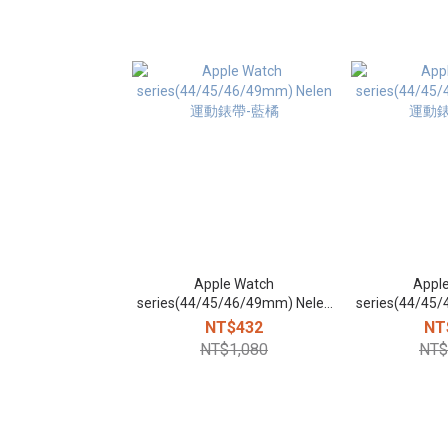
Apple Watch
Appl
series(44/45/46/49mm) Nelen
series(44/45
運動錶帶-藍橘
運動錶
NT$432
NT
NT$1,080
NT$