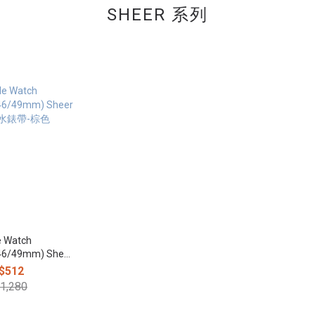
SHEER 系列
e Watch
/46/49mm) Sheer
水錶帶-棕色
$512
1,280