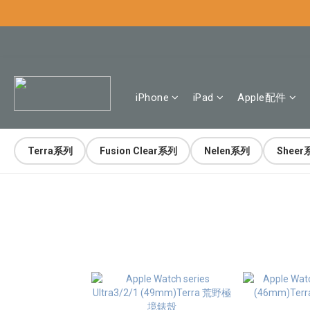
iPhone
iPad
Apple配件
Terra系列
Fusion Clear系列
Nelen系列
Sheer