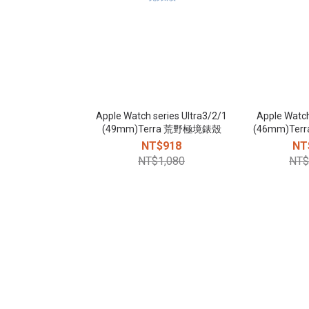
Apple Watch series Ultra3/2/1
Apple Watch
(49mm)Terra 荒野極境錶殼
(46mm)Te
NT$918
NT
NT$1,080
NT$