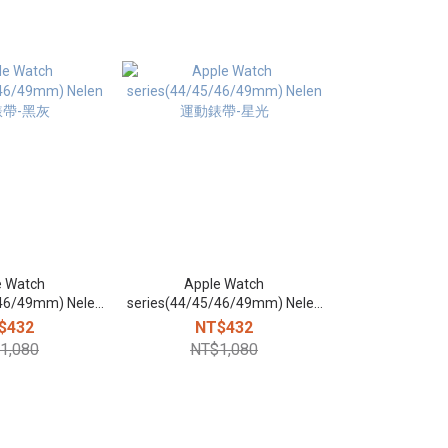
e Watch
Apple Watch
/46/49mm) Nelen
series(44/45/46/49mm) Nelen
帶-黑灰
運動錶帶-星光
$432
NT$432
1,080
NT$1,080