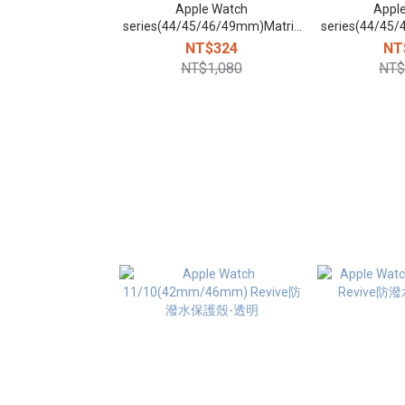
Apple Watch
Appl
series(44/45/46/49mm)Matrix
series(44/45
防潑水錶帶-黑
防潑水
NT$324
NT
NT$1,080
NT$