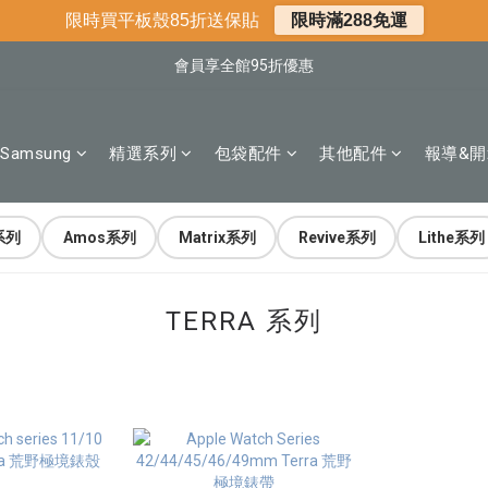
📌年中下殺 手機殼3折起
限時買平板殼85折送保貼
限時滿288免運
📍新客首購現折$50｜加入會員立即領取
會員享全館95折優惠
📍新客首購現折$50｜加入會員立即領取
Samsung
精選系列
包袋配件
其他配件
報導&開
系列
Amos系列
Matrix系列
Revive系列
Lithe系列
TERRA 系列