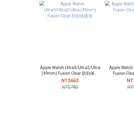
Apple Watch Ultra3/Ultra2/Ultra
Apple Watch 11/10 (46mm)
(49mm) Fusion Clear 防刮保護
Fusion C
殼
NT$663
NT
NT$780
NT