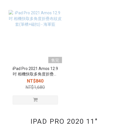
售完
iPad Pro 2021 Amos 12.9
吋 相機快取多角度折疊布
紋皮套(筆槽+磁扣) - 海軍
NT$840
藍
NT$1,680
IPAD PRO 2020 11"