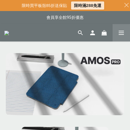
📌年中下殺 手機殼3折起
限時買平板殼85折送保貼
限時滿288免運
📍新客首購現折$50｜加入會員立即領取
會員享全館95折優惠
📍新客首購現折$50｜加入會員立即領取