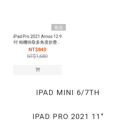
售完
iPad Pro 2021 Amos 12.9
吋 相機快取多角度折疊布
紋皮套(筆槽+磁扣) - 海軍
NT$840
藍
NT$1,680
IPAD MINI 6/7TH
IPAD PRO 2021 11"