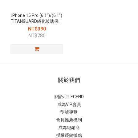
iPhone 15 Pro (6.1")/(6.1")
TITANGUARD鋼化玻璃保護
貼-亮面
NT$390
NT$780
關於我們
關於JTLEGEND
成為VIP會員
型號導覽
會員推薦機制
成為經銷商
授權經銷據
點