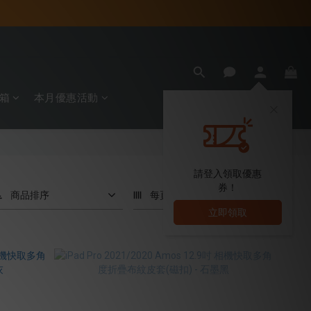
箱
本月優惠活動
請登入領取優惠
券！
商品排序
每頁顯示 24 個
立即領取