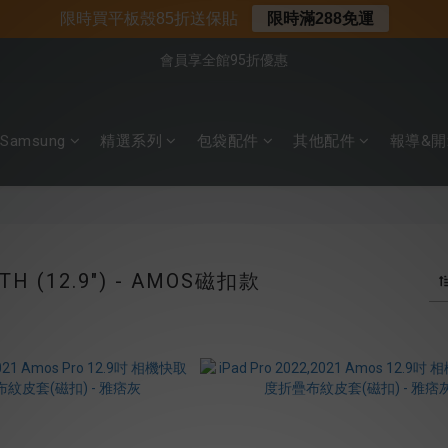
📌年中下殺 手機殼3折起
限時買平板殼85折送保貼
限時滿288免運
📍新客首購現折$50｜加入會員立即領取
會員享全館95折優惠
📍新客首購現折$50｜加入會員立即領取
Samsung
精選系列
包袋配件
其他配件
報導&開
4TH (12.9") - AMOS磁扣款