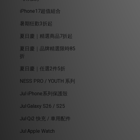
iPhone17超值組合
暑期狂歡3折起
夏日慶｜精選商品7折起
夏日慶｜品牌精選限時85
折
夏日慶｜任選2件5折
NESS PRO / YOUTH 系列
Jul·iPhone系列保護殼
Jul·Galaxy S26 / S25
Jul·Qi2 快充 / 車用配件
Jul·Apple Watch