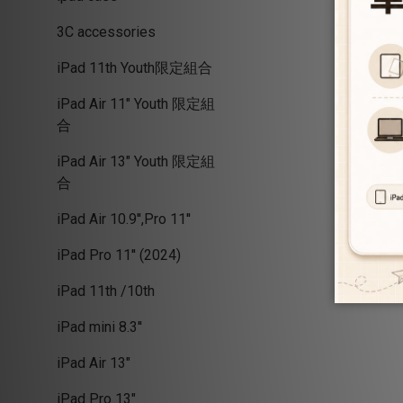
3C accessories
iPad 11th Youth限定組合
iPad Air 11" Youth 限定組
合
iPad Air 13" Youth 限定組
合
iPad Air 10.9'',Pro 11''
iPad Pro 11'' (2024)
iPad 11th /10th
iPad mini 8.3''
iPad Air 13"
iPad Pro 13"