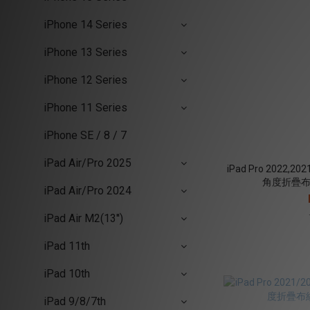
iPhone 14 Series
iPhone 13 Series
iPhone 12 Series
iPhone 11 Series
iPhone SE / 8 / 7
iPad Air/Pro 2025
iPad Pro 2022,2
角度折疊布紋
iPad Air/Pro 2024
iPad Air M2(13'')
iPad 11th
iPad 10th
iPad 9/8/7th