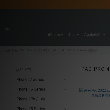
iPhone
iPad
Apple配件
全部商品
/
iPad Pro 4th (12.9")
/
iPad Pro 4th (12.9") - Amos磁扣款
IPAD PRO 
新品上市
iPhone17 Series
iPhone 16 Series
iPhone 17e / 16e
iPhone 15 Series