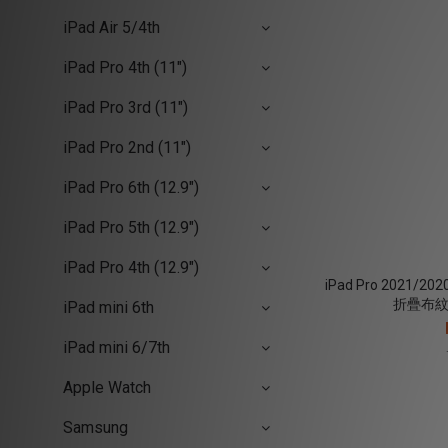
iPad Air 5/4th
iPad Pro 4th (11")
iPad Pro 3rd (11")
iPad Pro 2nd (11")
iPad Pro 6th (12.9")
iPad Pro 5th (12.9")
iPad Pro 4th (12.9")
iPad Pro 2021/
折疊布紋皮
iPad mini 6th
iPad mini 6/7th
Apple Watch
Samsung