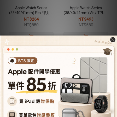
Apple Watch Series
Apple Watch Series
(38/40/41mm) Flex 彈力錶
(38/40/41mm) Visz TPU運
帶-黑
動錶帶-黑
NT$264
NT$493
NT$880
NT$580
售完
Apple Watch Series
Apple Watch Series
(38/40/41mm) Visz TPU運
(38/40/41mm) Visz TPU運