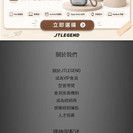
動錶帶-灰
動錶帶-灰藍
NT$493
NT$493
NT$580
NT$580
關於我們
關於JTLEGEND
成為VIP會員
型號導覽
會員推薦機制
成為經銷商
授權經銷據
點
人才招募
購物與配送