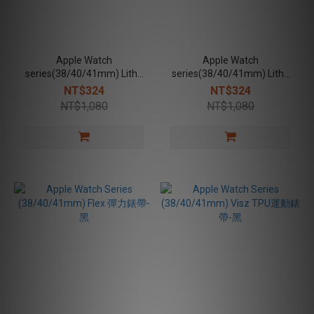
Apple Watch
Apple Watch
series(38/40/41mm) Lithe
series(38/40/41mm) Lithe
磁吸錶帶 - 藍
磁吸錶帶 - 灰橘
NT$324
NT$324
NT$1,080
NT$1,080