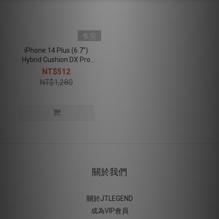
售完
iPhone 14 Plus (6.7")
Hybrid Cushion DX Pro
Kooling超軍規防摔散熱殼
NT$512
- 黑
NT$1,280
關於我們
關於JTLEGEND
成為VIP會員