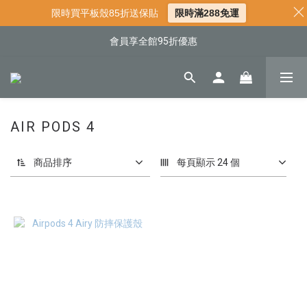
📌年中下殺 手機殼3折起
限時買平板殼85折送保貼
限時滿288免運
📍新客首購現折$50｜加入會員立即領取
會員享全館95折優惠
📍新客首購現折$50｜加入會員立即領取
AIR PODS 4
商品排序
每頁顯示 24 個