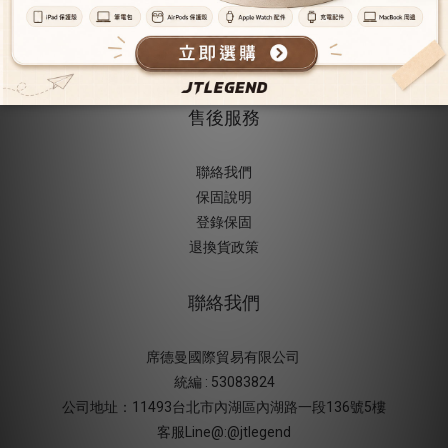
隱私權保護
使用條款
防詐騙提醒
售後服務
聯絡我們
保固說明
登錄保固
退換貨政策
聯絡我們
席德曼國際貿易有限公司
統編 : 53083824
公司地址：11493台北市內湖區內湖路一段136號5樓
客服Line@:@jtlegend