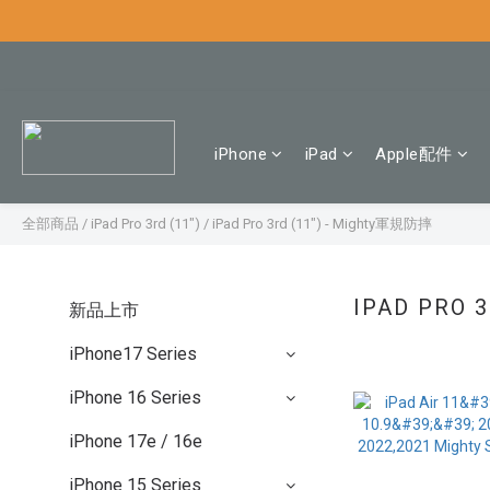
iPhone
iPad
Apple配件
全部商品
/
iPad Pro 3rd (11")
/
iPad Pro 3rd (11") - Mighty軍規防摔
IPAD PRO 
新品上市
iPhone17 Series
iPhone 16 Series
iPhone 17e / 16e
iPhone 15 Series