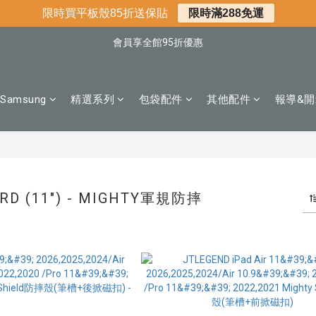
📌年中下殺 手機殼3折起
限時買平板殼85折送保貼
限時滿288免運
📍新客首購現折$50｜加入會員立即領取
會員享全館95折優惠
📍新客首購現折$50｜加入會員立即領取
Samsung
精選系列
包袋配件
其他配件
報導&開
3RD (11") - MIGHTY軍規防摔