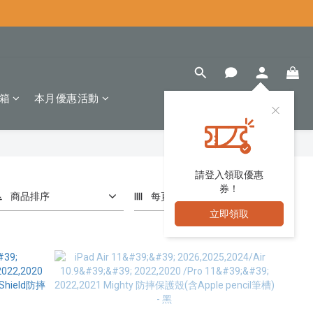
箱
本月優惠活動
請登入領取優惠
券！
商品排序
每頁顯示 24 個
立即領取