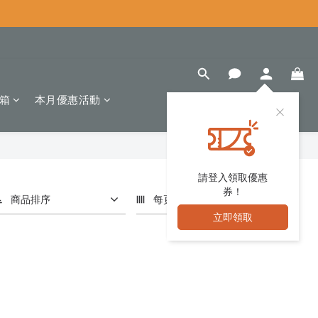
箱
本月優惠活動
請登入領取優惠
券！
商品排序
每頁顯示 24 個
立即領取