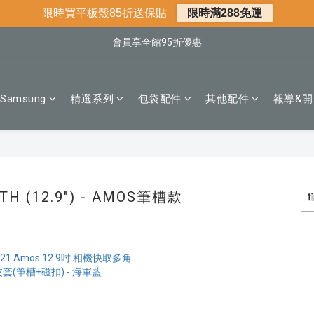
📌年中下殺 手機殼3折起
限時買平板殼85折送保貼
限時滿288免運
📍新客首購現折$50｜加入會員立即領取
會員享全館95折優惠
📍新客首購現折$50｜加入會員立即領取
Samsung
精選系列
包袋配件
其他配件
報導&開
6TH (12.9") - AMOS筆槽款