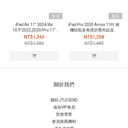
售完
售完
iPad Air 11'' 2024/Air
iPad Pro 2020 Amos 11吋 相
10.9''2022,2020/Pro 11''
機快取多角度折疊布紋皮套
2022,2021 Amos 相機快取
(筆槽+磁扣)
NT$1,343
NT$1,258
多角度折疊布紋皮套(筆槽
NT$1,580
NT$1,480
+磁扣) - 櫻花粉
關於我們
關於JTLEGEND
成為VIP會員
型號導覽
會員推薦機制