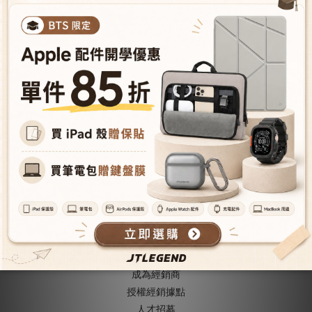
iPhone 15 Pro Max (6.7") 雙
料減震磁吸保護殼-透藍
NT$392
NT$980
關於我們
關於JTLEGEND
成為VIP會員
型號導覽
會員推薦機制
成為經銷商
授權經銷據
點
人才招募