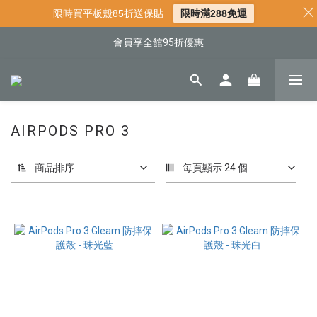
📌年中下殺 手機殼3折起
限時買平板殼85折送保貼
限時滿288免運
📍新客首購現折$50｜加入會員立即領取
會員享全館95折優惠
📍新客首購現折$50｜加入會員立即領取
AIRPODS PRO 3
商品排序
每頁顯示 24 個