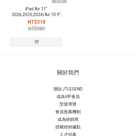
售完
iPad Air 11''
2026,2025,2024/Air 10.9''
2022,2020 /Pro 11''
NT$318
2022,2021 Mighty 防摔保護
NT$980
殼(含Apple pencil筆槽) - 黑
關於我們
關於JTLEGEND
成為VIP會員
型號導覽
會員推薦機制
成為經銷商
授權經銷據
點
人才招募