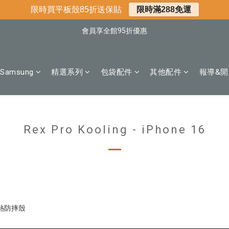
📌年中下殺 手機殼3折起
限時買平板殼85折送保貼
限時滿288免運
📍新客首購現折$50｜加入會員立即領取
會員享全館95折優惠
📍新客首購現折$50｜加入會員立即領取
Samsung
精選系列
包袋配件
其他配件
報導&開
Rex Pro Kooling - iPhone 16