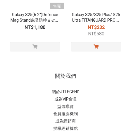
售完
Galaxy S25(6.2'')Defence
Galaxy S25/S25 Plus/ S25
Mag Stand磁吸防摔支架手
Ultra TITANGUARD PRO 鋼
機殼-透明
化玻璃保護貼-高清 (含快貼
NT$1,180
NT$232
版)
NT$580
關於我們
關於JTLEGEND
成為VIP會員
型號導覽
會員推薦機制
成為經銷商
授權經銷據
點