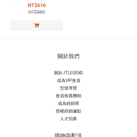
透
NT$616
NT$880
關於我們
關於JTLEGEND
成為VIP會員
型號導覽
會員推薦機制
成為經銷商
授權經銷據
點
人才招募
購物與配送