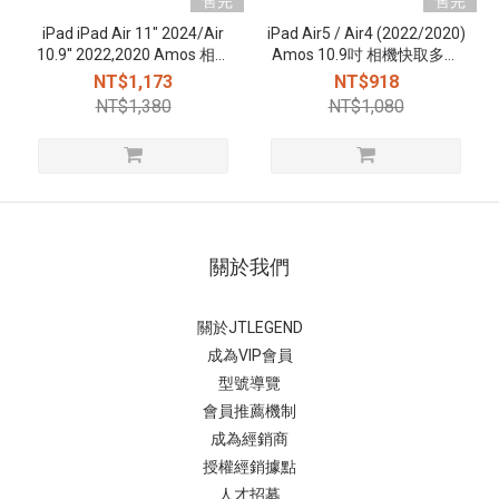
售完
售完
iPad iPad Air 11" 2024/Air
iPad Air5 / Air4 (2022/2020)
10.9'' 2022,2020 Amos 相機
Amos 10.9吋 相機快取多角
快取多角度折疊布紋皮套(磁
度折疊布紋皮套(磁扣)
NT$1,173
NT$918
扣) - 櫻花粉
NT$1,380
NT$1,080
關於我們
關於JTLEGEND
成為VIP會員
型號導覽
會員推薦機制
成為經銷商
授權經銷據
點
人才招募