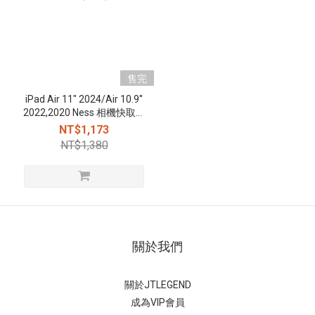
售完
iPad Air 11" 2024/Air 10.9''
2022,2020 Ness 相機快取多
角度折疊防潑水布紋保護殼
NT$1,173
(磁扣) - 冰川藍
NT$1,380
關於我們
關於JTLEGEND
成為VIP會員