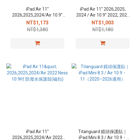
iPad Air 11''
iPad Air 11'' 2026,2025,
2026,2025,2024/Air 10.9''
2024 / Air 10.9'' 2022, 2020
2022,2020 Amos Pro 防刮
Youth透明防摔殼(筆槽)
NT$1,173
NT$1,003
(磁扣)
NT$1,380
NT$1,180
iPad Air 11"
Titanguard 鏡頭保護貼｜
2026,2025,2024/Air 2022
iPad Mini 8.3 / Air 10.9・