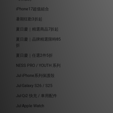
iPhone17超值組合
暑期狂歡3折起
夏日慶｜精選商品7折起
夏日慶｜品牌精選限時85
折
夏日慶｜任選2件5折
NESS PRO / YOUTH 系列
Jul·iPhone系列保護殼
Jul·Galaxy S26 / S25
Jul·Qi2 快充 / 車用配件
Jul·Apple Watch