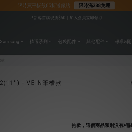
限時買平板殼85折送保貼
限時滿288免運
📍新客首購現折$50｜加入會員立即領取
📍新客首購現折$50｜加入會員立即領取
📌年中下殺 手機殼3折起
Samsung
精選系列
包袋配件
其他配件
報導&開
會員享全館95折優惠
📍新客首購現折$50｜加入會員立即領取
筆槽款
2(11'') - VEIN筆槽款
抱歉，這個商品類別沒有相