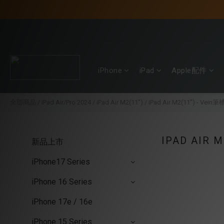
iPhone
iPad
Apple配件
全部商品
/
iPad Air/Pro 2024
/
iPad Air M2(11'')
/
iPad Air M2(11'') - Vein
IPAD AIR M
新品上市
iPhone17 Series
iPhone 16 Series
iPhone 17e / 16e
iPhone 15 Series