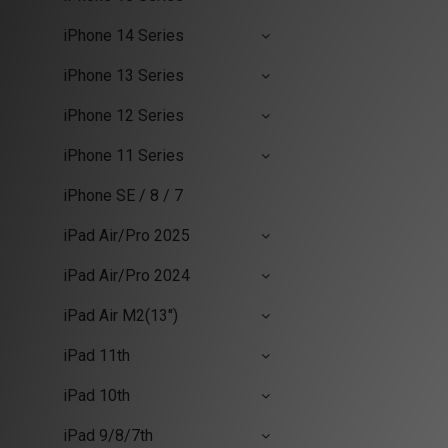
iPhone 14 Series
iPhone 13 Series
iPhone 12 Series
iPhone 11 Series
iPhone SE / 8 / 7
iPad Air/Pro 2025
iPad Air/Pro 2024
iPad Air M2(13'')
iPad 11th
iPad 10th
iPad 9/8/7th