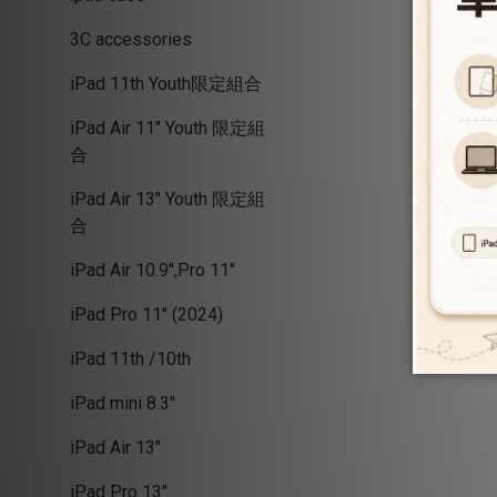
3C accessories
iPad 11th Youth限定組合
iPad Air 11" Youth 限定組
合
iPad Air 13" Youth 限定組
合
iPad Air 10.9'',Pro 11''
iPad Pro 11'' (2024)
iPad 11th /10th
iPad mini 8.3''
iPad Air 13"
iPad Pro 13"