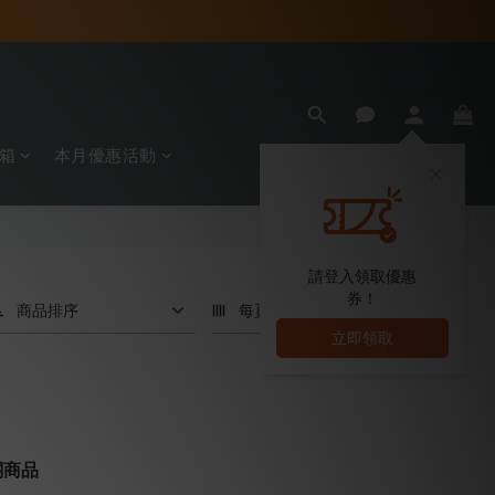
箱
本月優惠活動
請登入領取優惠
券！
商品排序
每頁顯示 24 個
立即領取
關商品