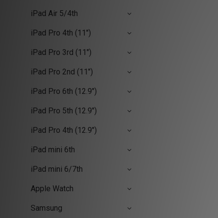
iPad Air 5/4th
iPad Pro 4th (11")
iPad Pro 3rd (11")
iPad Pro 2nd (11")
iPad Pro 6th (12.9")
iPad Pro 5th (12.9")
iPad Pro 4th (12.9")
iPad mini 6th
iPad mini 6/7th
Apple Watch
Samsung