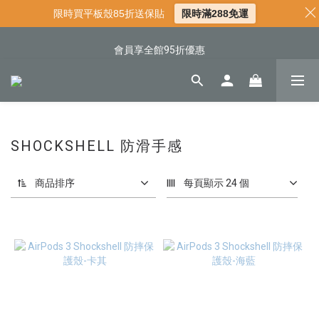
限時買平板殼85折送保貼
限時滿288免運
📌年中下殺 手機殼3折起
📍新客首購現折$50｜加入會員立即領取
會員享全館95折優惠
📍新客首購現折$50｜加入會員立即領取
SHOCKSHELL 防滑手感
商品排序
每頁顯示 24 個