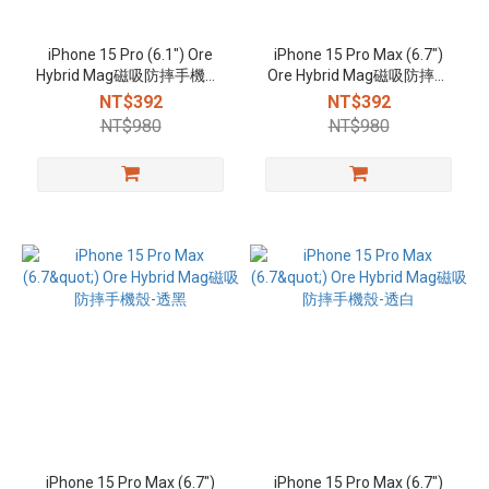
iPhone 15 Pro (6.1") Ore
iPhone 15 Pro Max (6.7")
Hybrid Mag磁吸防摔手機殼-
Ore Hybrid Mag磁吸防摔手
透黑
機殼-透粉
NT$392
NT$392
NT$980
NT$980
iPhone 15 Pro Max (6.7")
iPhone 15 Pro Max (6.7")