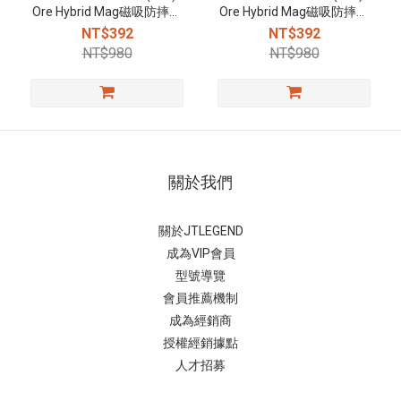
Ore Hybrid Mag磁吸防摔手
Ore Hybrid Mag磁吸防摔手
機殼-透黑
機殼-透白
NT$392
NT$392
NT$980
NT$980
關於我們
關於JTLEGEND
成為VIP會員
型號導覽
會員推薦機制
成為經銷商
授權經銷據
點
人才招募