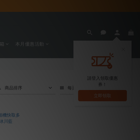
箱
本月優惠活動
請登入領取優惠
券！
商品排序
每頁顯示 24 個
立即領取