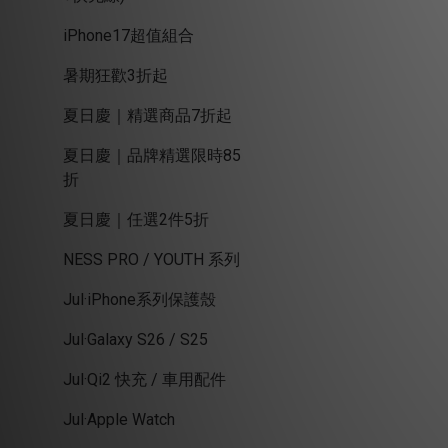
iPhone17超值組合
暑期狂歡3折起
夏日慶｜精選商品7折起
夏日慶｜品牌精選限時85
折
夏日慶｜任選2件5折
NESS PRO / YOUTH 系列
Jul·iPhone系列保護殼
Jul·Galaxy S26 / S25
Jul·Qi2 快充 / 車用配件
Jul·Apple Watch