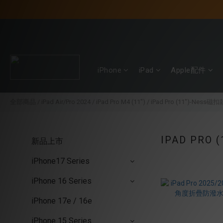
iPhone
iPad
Apple配件
全部商品
/
iPad Air/Pro 2024
/
iPad Pro M4 (11")
/
iPad Pro (11")-Ness磁扣
IPAD PRO 
新品上市
iPhone17 Series
iPhone 16 Series
iPhone 17e / 16e
iPhone 15 Series