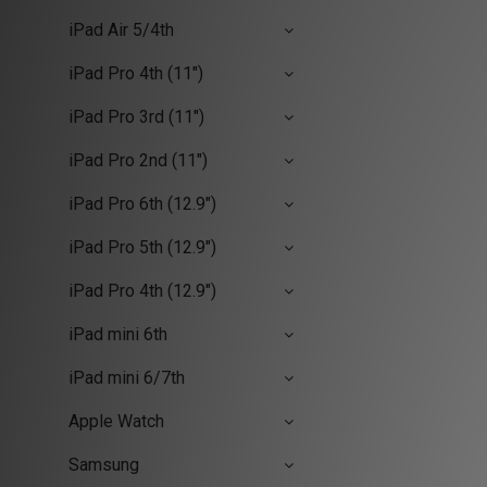
iPad Air 5/4th
iPad Pro 4th (11")
iPad Pro 3rd (11")
iPad Pro 2nd (11")
iPad Pro 6th (12.9")
iPad Pro 5th (12.9")
iPad Pro 4th (12.9")
iPad mini 6th
iPad mini 6/7th
Apple Watch
Samsung