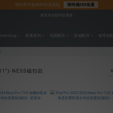
📌年中下殺 手機殼3折起
限時買平板殼85折送保貼
限時滿288免運
📍新客首購現折$50｜加入會員立即領取
會員享全館95折優惠
📍新客首購現折$50｜加入會員立即領取
Samsung
精選系列
包袋配件
其他配件
報導&開
款
(11")-NESS磁扣款