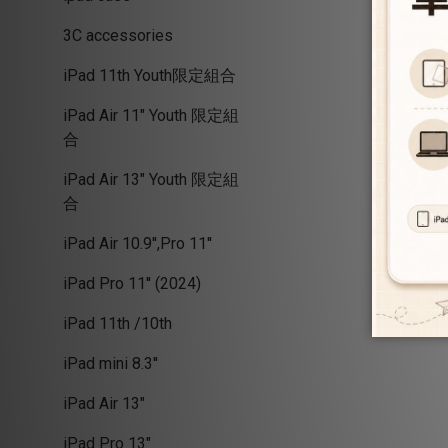
3C accessories
iPad 11th Youth限定組合
iPad Air 11" Youth 限定組
合
iPad Air 13" Youth 限定組
合
iPad Air 10.9'',Pro 11''
iPad Pro 11'' (2024)
iPad 11th /10th
iPad mini 8.3''
iPad Air 13"
iPad Pro 13"