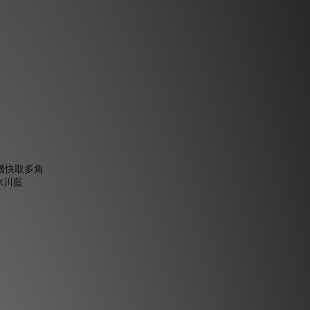
吋 相機快取多角
冰川藍