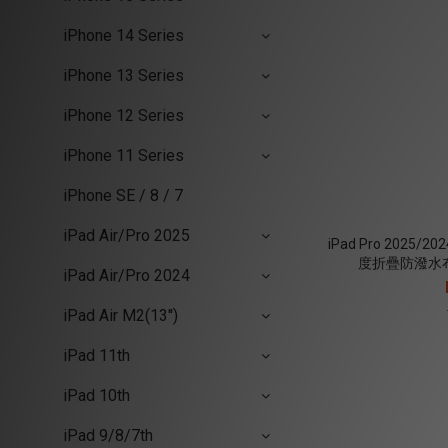
iPhone 14 Series
iPhone 13 Series
iPhone 12 Series
iPhone 11 Series
iPhone SE / 8 / 7
iPad Air/Pro 2025
iPad Pro 2025/
度折疊防潑水布
iPad Air/Pro 2024
iPad Air M2(13'')
iPad 11th
iPad 10th
iPad 9/8/7th