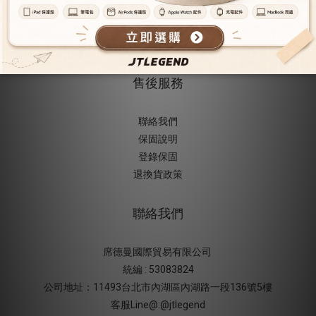
隱私權保護
使用條款
防詐騙提醒
售後服務
聯絡我們
保固說明
登錄保固
退換貨政策
聯絡我們
席德曼國際貿易有限公司
統編 : 53083824
公司地址：11493台北市內湖區內湖路一段136號5樓
客服Line@:@jtlegend