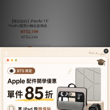
【限定組合】iPad Air 13"
Youth (曜黑)+鋼化玻璃保護
貼+47W快速充電座
NT$2,199
NT$3,340
關於我們
關於JTLEGEND
成為VIP會員
型號導覽
會員推薦機制