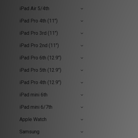
iPad Air 5/4th
iPad Pro 4th (11")
iPad Pro 3rd (11")
iPad Pro 2nd (11")
iPad Pro 6th (12.9")
iPad Pro 5th (12.9")
iPad Pro 4th (12.9")
iPad mini 6th
iPad mini 6/7th
Apple Watch
Samsung