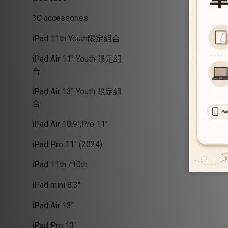
3C accessories
iPad 11th Youth限定組合
iPad Air 11" Youth 限定組
合
iPad Air 13" Youth 限定組
合
iPad Air 10.9'',Pro 11''
iPad Pro 11'' (2024)
iPad 11th /10th
iPad mini 8.3''
iPad Air 13"
iPad Pro 13"