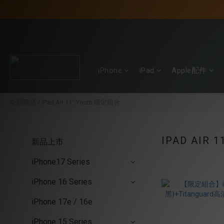
iPhone
iPad
Apple配件
全部商品
/
iPad Air 11" Youth 限定組合
IPAD AIR 
新品上市
iPhone17 Series
iPhone 16 Series
iPhone 17e / 16e
iPhone 15 Series