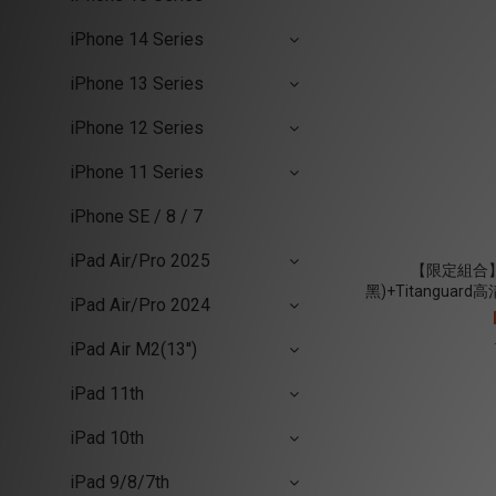
iPhone 14 Series
iPhone 13 Series
iPhone 12 Series
iPhone 11 Series
iPhone SE / 8 / 7
iPad Air/Pro 2025
【限定組合】iPa
黑)+Titangua
iPad Air/Pro 2024
iPad Air M2(13'')
iPad 11th
iPad 10th
iPad 9/8/7th