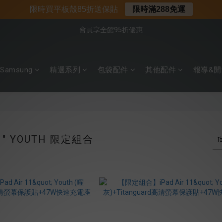
📌年中下殺 手機殼3折起
限時買平板殼85折送保貼
限時滿288免運
📍新客首購現折$50｜加入會員立即領取
會員享全館95折優惠
📍新客首購現折$50｜加入會員立即領取
Samsung
精選系列
包袋配件
其他配件
報導&開
11" YOUTH 限定組合