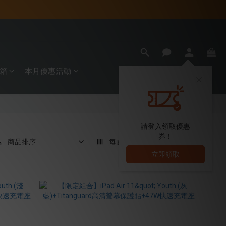
箱
本月優惠活動
請登入領取優惠
券！
商品排序
每頁顯示 24 個
立即領取