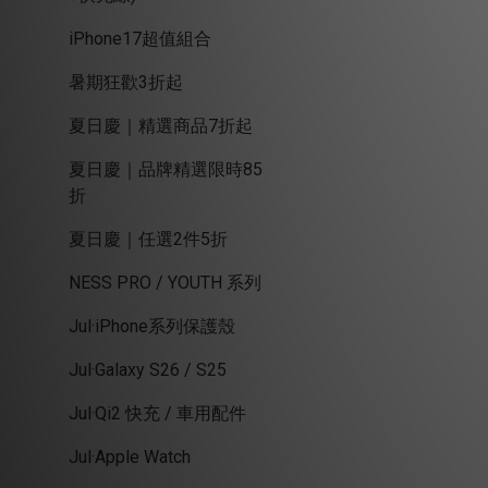
iPhone17超值組合
暑期狂歡3折起
夏日慶｜精選商品7折起
夏日慶｜品牌精選限時85
折
夏日慶｜任選2件5折
NESS PRO / YOUTH 系列
Jul·iPhone系列保護殼
Jul·Galaxy S26 / S25
Jul·Qi2 快充 / 車用配件
Jul·Apple Watch