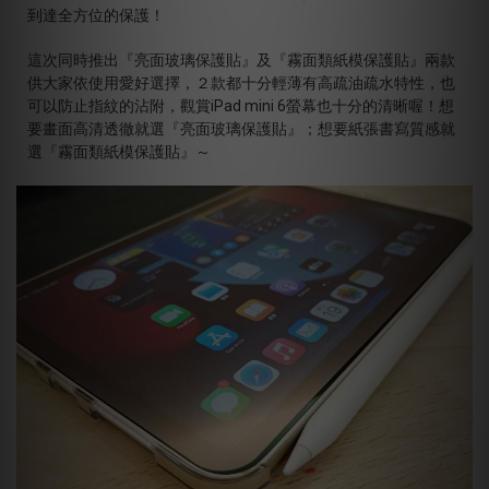
到達全方位的保護！
這次同時推出『亮面玻璃保護貼』及『霧面類紙模保護貼』兩款
供大家依使用愛好選擇，２款都十分輕薄有高疏油疏水特性，也
可以防止指紋的沾附，觀賞iPad mini 6螢幕也十分的清晰喔！想
要畫面高清透徹就選『亮面玻璃保護貼』；想要紙張書寫質感就
選『霧面類紙模保護貼』～