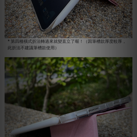
* 第四種橫式折法轉過來就變直立了喔！（因筆槽款厚度較厚，
此折法不建議筆槽款使用）