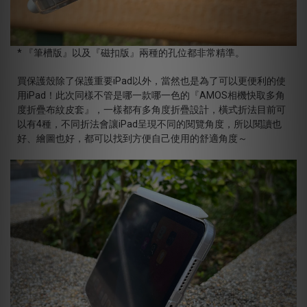
* 『筆槽版』以及『磁扣版』兩種的孔位都非常精準。
買保護殼除了保護重要iPad以外，當然也是為了可以更便利的使
用iPad！此次同樣不管是哪一款哪一色的『AMOS相機快取多角
度折疊布紋皮套』，一樣都有多角度折疊設計，橫式折法目前可
以有4種，不同折法會讓iPad呈現不同的閱覽角度，所以閱讀也
好、繪圖也好，都可以找到方便自己使用的舒適角度～