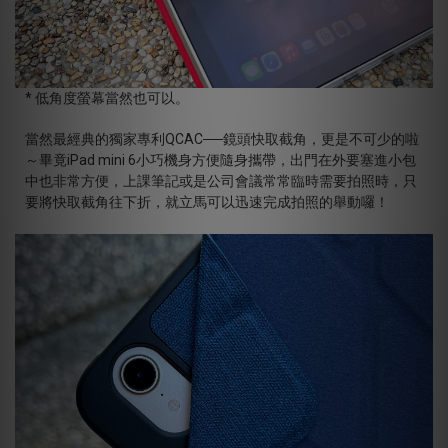
* 低角度螢幕當然也可以。
當然最經典的獨家專利QCAC──鏡頭快取截角，更是不可少的啦
～畢竟iPad mini 6小巧機身方便隨身攜帶，出門在外要塞進小包
中也非常方便，上課筆記或是公司會議常常臨時需要拍照時，只
要將快取截角往下折，就立馬可以迅速完成拍照的舉動囉！