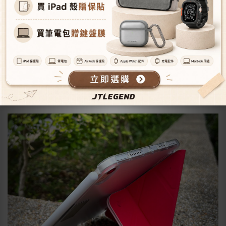
* 網友隱藏折法看懂怎麼折了嗎？
除了橫式折法，小編最常被問到的是『AMOS相機快取多角度折
疊布紋皮套』到底可不可以直立螢幕使用呢？
答案是：可以的喔！因為多角度設計的特性，其實『AMOS相機
快取多角度折疊布紋皮套』除了現公開的幾種折法以外，還有超
多種隱藏折法（如果你有你的隱藏折法歡迎分享給小編😉），那
麼直立折法要怎麼折呢？