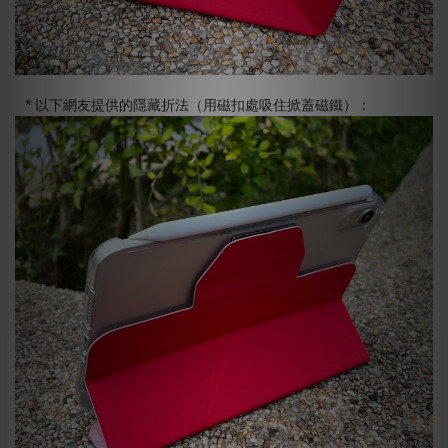
* 以下網友提供的隱藏折法（用磁扣處吸住掀蓋磁鐵）：