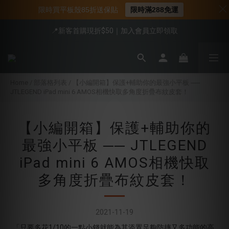
限時買平板殼85折送保貼
限時滿288免運
📍新客首購現折$50｜加入會員立即領取
📍新客首購現折$50｜加入會員立即領取
📌年中下殺 手機殼3折起
會員享全館95折優惠
Home
/
部落格列表
/
【小編開箱】保護+輔助你的最強小平板 ──
JTLEGEND iPad mini 6 AMOS相機快取多角度折疊布紋皮套！
📍新客首購現折$50｜加入會員立即領取
【小編開箱】保護+輔助你的
最強小平板 ── JTLEGEND
iPad mini 6 AMOS相機快取
多角度折疊布紋皮套！
2021-11-19
「
只要多花1/10的一點小錢就能為其添置足夠防摔又多功能的高