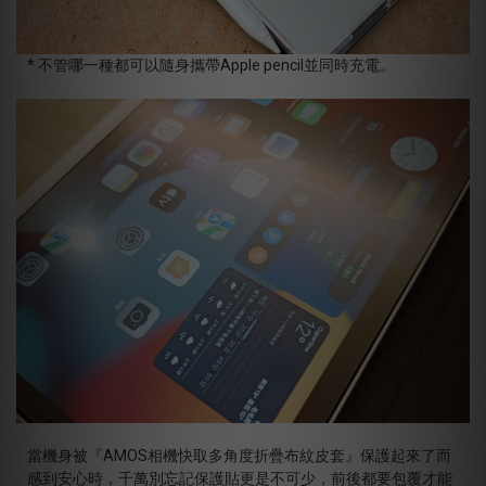
* 不管哪一種都可以隨身攜帶Apple pencil並同時充電。
當機身被『AMOS相機快取多角度折疊布紋皮套』保護起來了而
感到安心時，千萬別忘記保護貼更是不可少，前後都要包覆才能