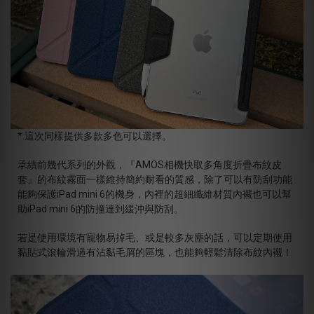
* 這次同樣提供多款多色可以選擇。
承續前幾代系列的外觀，『AMOS相機快取多角度折疊布紋皮
套』的布紋霧面一樣維持簡約耐看的質感，除了可以有防刮功能
能夠保護iPad mini 6的機身，內裡的超細纖維材質內襯也可以幫
助iPad mini 6的防撞達到緩沖與防刮。
若是使用環境有寵物易掉毛、或是較多灰塵的話，可以定期使用
黏貼式滾輪滑過有沾黏毛屑的區塊，也能夠輕鬆清除布紋內襯！