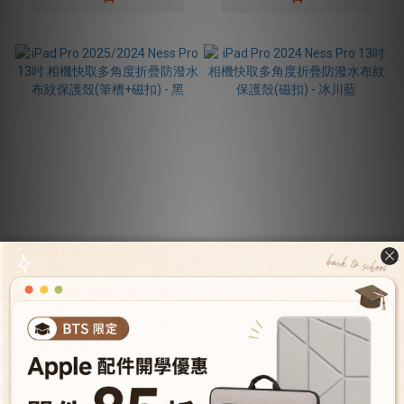
iPad Pro 2025/2024 Ness Pro
iPad Pro 2024 Ness Pro 13吋
13吋 相機快取多角度折疊防
相機快取多角度折疊防潑水布
潑水布紋保護殼(筆槽+磁扣) -
紋保護殼(磁扣) - 冰川藍
NT$1,173
NT$1,173
黑
NT$1,680
NT$1,580