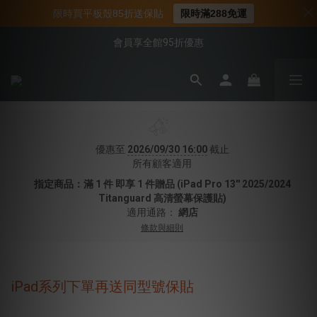
📌年中下殺 手機殼3折起
限時買平板殼85折送保貼
限時滿288免運
📍新客首購現折$50｜加入會員立即領取
會員享全館95折優惠
📍新客首購現折$50｜加入會員立即領取
優惠至
2026/09/30 16:00
截止
所有顧客適用
指定商品：滿 1 件 即享 1 件贈品 (iPad Pro 13'' 2025/2024
Titanguard 高清螢幕保護貼)
適用通路：
網店
條款與細則
iPad系列下單再送同型號保貼