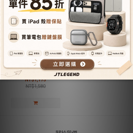
iPad Pro 2025/2024 Ness Pro
13吋 相機快取多角度折疊防
潑水布紋保護殼(磁扣) - 奶茶
NT$1,173
灰
NT$1,580
關於我們