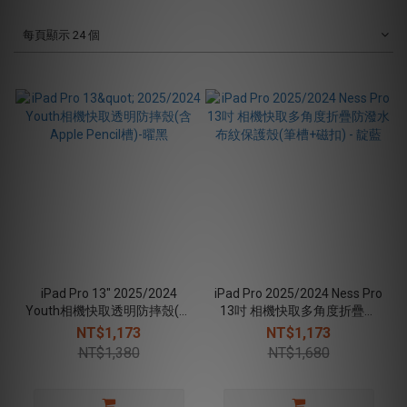
每頁顯示 24 個
iPad Pro 13" 2025/2024
iPad Pro 2025/2024 Ness Pro
Youth相機快取透明防摔殼(含
13吋 相機快取多角度折疊防
Apple Pencil槽)-曜黑
潑水布紋保護殼(筆槽+磁扣) -
NT$1,173
NT$1,173
靛藍
NT$1,380
NT$1,680