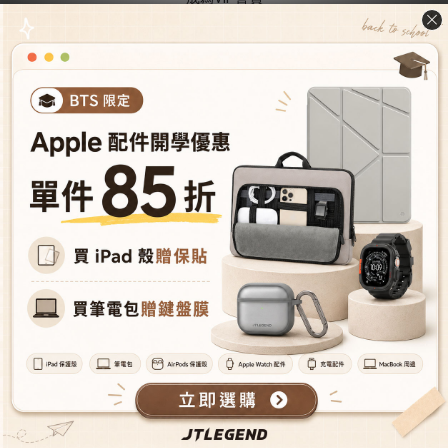
型號導覽
會員推薦機制
成為經銷商
授權經銷據
點
人才招募
購物與配送
購物須知
隱私權保護
使用條款
防詐騙提醒
售後服務
聯絡我們
保固說明