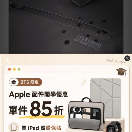
高密防水拉鍊 -
密合高不易滲水，
止點拉鍊單一角度開啟，兼具防盜安全