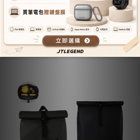
防潑水面料 -
防水拉鍊搭配防潑水面料，好清潔不易髒，更能從容應付突發
狀況
*防潑水實測方式：拉鍊完全閉合，上方揹包開口完全捲起，揹
著於大雨中騎車一小時，包內無進水情況。