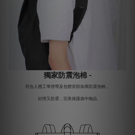
獨家防震泡棉 -
符合人體工學揹帶及包體背部加厚防震泡棉，
好揹又防震，完美保護袋中物品