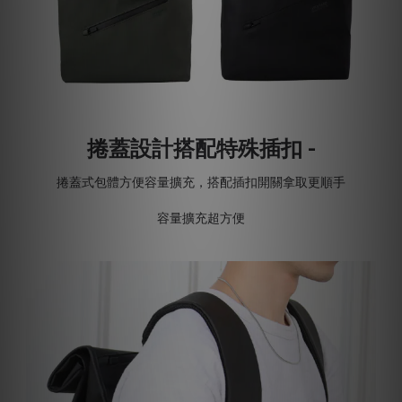
捲蓋設計搭配特殊插扣 -
捲蓋式包體方便容量擴充，搭配插扣開關拿取更順手
容量擴充超方便