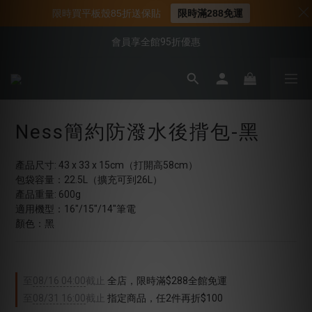
📌年中下殺 手機殼3折起
限時買平板殼85折送保貼
限時滿288免運
📍新客首購現折$50｜加入會員立即領取
會員享全館95折優惠
📍新客首購現折$50｜加入會員立即領取
Ness簡約防潑水後揹包-黑
產品尺寸: 43 x 33 x 15cm（打開高58cm）
包袋容量：22.5L（擴充可到26L）
產品重量: 600g
適用機型：16"/15"/14"筆電
顏色：黑
至
08/16 04:00
截止
全店，限時滿$288全館免運
至
08/31 16:00
截止
指定商品，任2件再折$100