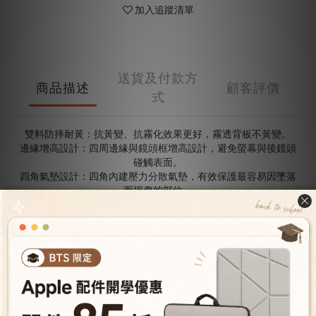
加入追蹤清單
送貨及付款方
商品描述
顧客評價
式
雙料防摔耐黃：抗黃變、抗霧化效果更好，霧透背板不黃變。
邊緣增高設計：四周邊緣與鏡頭框增高設計，避免螢幕與後鏡頭
碰觸表面。
四角氣墊設計：四角內建壓力分散氣墊，有效保護最容易因墜落
而損傷的部位。
軍規等級：使用軍規等級製作，有效防摔防震。
精準開孔：精準開孔，按鍵絕佳回饋，不干擾原廠功能。
兼容磁吸無線充電：可兼容磁吸無線充電以及所有磁吸手機配
件。
分離按鍵：搭配金屬按鍵，質感升級，操作更方便。
金屬鏡頭框設計：鋁合金鏡頭框，防護與質感兼具。