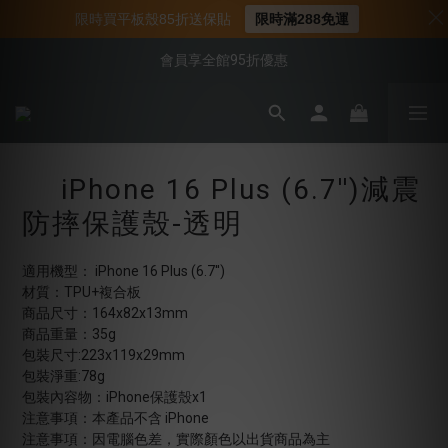
📌年中下殺 手機殼3折起
限時買平板殼85折送保貼
限時滿288免運
📍新客首購現折$50｜加入會員立即領取
會員享全館95折優惠
📍新客首購現折$50｜加入會員立即領取
iPhone 16 Plus (6.7'')減震
防摔保護殼-透明
適用機型： iPhone 16 Plus (6.7'')
材質：TPU+複合板
商品尺寸：164x82x13mm
商品重量：35g
包裝尺寸:223x119x29mm
包裝淨重:78g
包裝內容物：iPhone保護殼x1
注意事項：本產品不含 iPhone
注意事項：因電腦色差，實際顏色以出貨商品為主