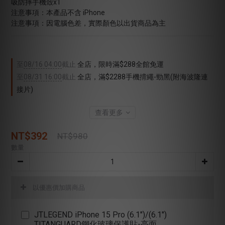
吸防摔手機殼x1
注意事項：本產品不含 iPhone
注意事項：因電腦色差，實際顏色以出貨商品為主
至
08/16 04:00
截止
全店，限時滿$288全館免運
至
08/31 16:00
截止
全店，滿$2288手機揹繩-勁黑(附海波隆連
接片)
查看更多
NT$392
NT$980
數量
以優惠價加購商品
JTLEGEND iPhone 15 Pro (6.1")/(6.1")
TITANGUARD鋼化玻璃保護貼-亮面