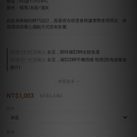
材質：PU皮+TPU+PC
顏色：曜黑/灰藍/淺灰
此款為無磁扣輕巧設計，面蓋密合程度會根據實際使用情況、使
用環境與重心擺動方式而有影響。
至
08/16 04:00
截止
全店，限時滿$288全館免運
至
08/31 16:00
截止
全店，滿$2288手機揹繩-勁黑(附海波隆連
接片)
查看更多
NT$1,003
NT$1,180
顏色
數量