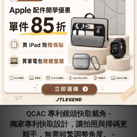
QCAC 專利鏡頭快取截角 -
獨家專利快取設計，讓拍照與掃碼更
順手，無需頻繁調整角度。 -