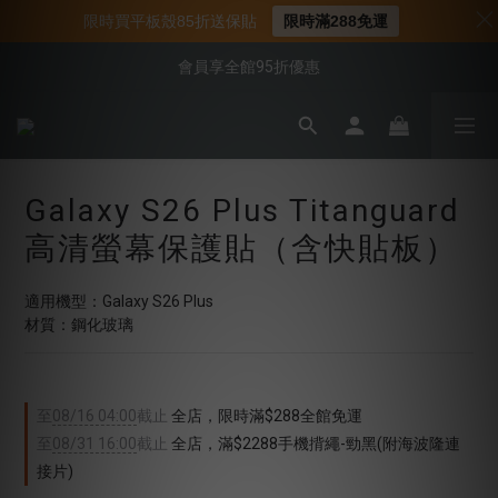
📌年中下殺 手機殼3折起
限時買平板殼85折送保貼
限時滿288免運
📍新客首購現折$50｜加入會員立即領取
會員享全館95折優惠
📍新客首購現折$50｜加入會員立即領取
Galaxy S26 Plus Titanguard
高清螢幕保護貼（含快貼板）
適用機型：Galaxy S26 Plus
材質：鋼化玻璃
至
08/16 04:00
截止
全店，限時滿$288全館免運
至
08/31 16:00
截止
全店，滿$2288手機揹繩-勁黑(附海波隆連
接片)