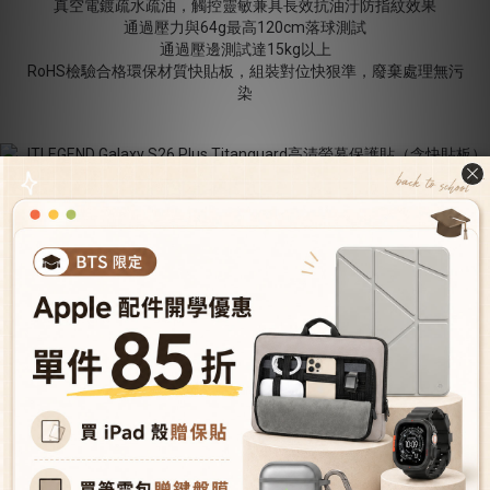
真空電鍍疏水疏油，觸控靈敏兼具長效抗油汙防指紋效果
通過壓力與64g最高120cm落球測試
通過壓邊測試達15kg以上
RoHS檢驗合格環保材質快貼板，組裝對位快狠準，廢棄處理無污
染