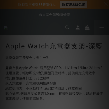
📌年中下殺 手機殼3折起
限時買平板殼85折送保貼
限時滿288免運
📍新客首購現折$50｜加入會員立即領取
會員享全館95折優惠
📍新客首購現折$50｜加入會員立即領取
Apple Watch充電器支架-深藍
與您愛錶完美契合，天生一對!
兼容市售Apple Watch: 適用型號 SE/4~11/Ultra 1/Ultra 2/Ultra 3
使用直覺，輕放即充: 槽孔圓盤孔位精準，提供穩定充電效率
槽孔圓盤量身打造，孔位精準
崁入式收納，充電線收納恰到好處
絕佳抓地力，不晃動打滑: 底部防滑設計，站立穩固
貼心提醒: 錶殼厚度如超過1.5mm，建議拆殼後使用，以維持最佳
充電表現，使用前請留意。