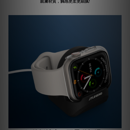
親膚材質，觸感更柔更細膩!