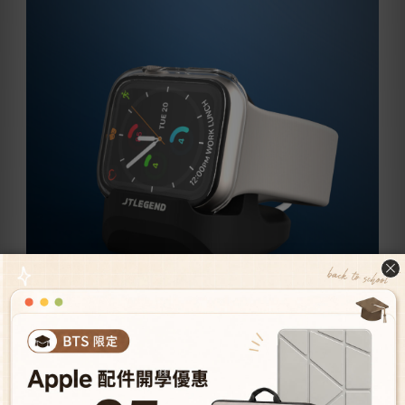
槽孔圓盤量身打造，孔位精準 -
崁入式穿孔設計，充電線收納簡約俐落!