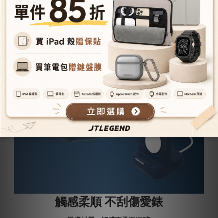
觸感柔順 不刮傷愛錶