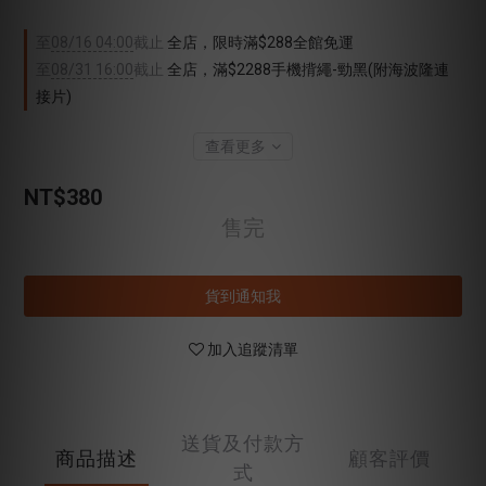
至
08/16 04:00
截止
全店，限時滿$288全館免運
至
08/31 16:00
截止
全店，滿$2288手機揹繩-勁黑(附海波隆連
接片)
查看更多
NT$380
售完
貨到通知我
加入追蹤清單
送貨及付款方
商品描述
顧客評價
式